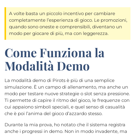
A volte basta un piccolo incentivo per cambiare
completamente l’esperienza di gioco. Le promozioni,
quando sono oneste e comprensibili, diventano un
modo per giocare di più, ma con leggerezza.
Come Funziona la
Modalità Demo
La modalità demo di Pirots è più di una semplice
simulazione. È un campo di allenamento, ma anche un
modo per testare nuove strategie o slot senza pressione.
Ti permette di capire il ritmo del gioco, le frequenze con
cui appaiono simboli speciali, e quel senso di casualità
che è poi l’anima del gioco d’azzardo stesso.
Durante la mia prova, ho notato che il sistema registra
anche i progressi in demo. Non in modo invadente, ma