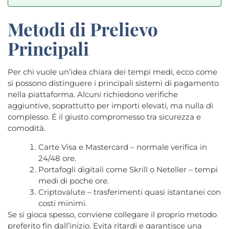
Metodi di Prelievo
Principali
Per chi vuole un’idea chiara dei tempi medi, ecco come
si possono distinguere i principali sistemi di pagamento
nella piattaforma. Alcuni richiedono verifiche
aggiuntive, soprattutto per importi elevati, ma nulla di
complesso. È il giusto compromesso tra sicurezza e
comodità.
Carte Visa e Mastercard – normale verifica in
24/48 ore.
Portafogli digitali come Skrill o Neteller – tempi
medi di poche ore.
Criptovalute – trasferimenti quasi istantanei con
costi minimi.
Se si gioca spesso, conviene collegare il proprio metodo
preferito fin dall’inizio. Evita ritardi e garantisce una