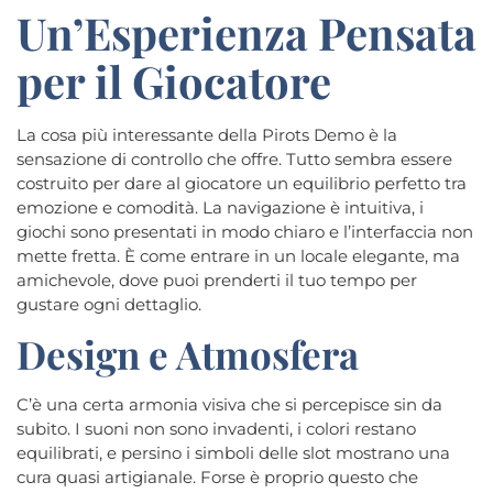
Un’Esperienza Pensata
per il Giocatore
La cosa più interessante della Pirots Demo è la
sensazione di controllo che offre. Tutto sembra essere
costruito per dare al giocatore un equilibrio perfetto tra
emozione e comodità. La navigazione è intuitiva, i
giochi sono presentati in modo chiaro e l’interfaccia non
mette fretta. È come entrare in un locale elegante, ma
amichevole, dove puoi prenderti il tuo tempo per
gustare ogni dettaglio.
Design e Atmosfera
C’è una certa armonia visiva che si percepisce sin da
subito. I suoni non sono invadenti, i colori restano
equilibrati, e persino i simboli delle slot mostrano una
cura quasi artigianale. Forse è proprio questo che