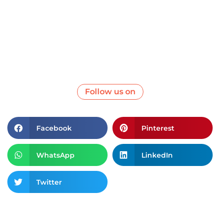
Follow us on
Facebook
Pinterest
WhatsApp
LinkedIn
Twitter