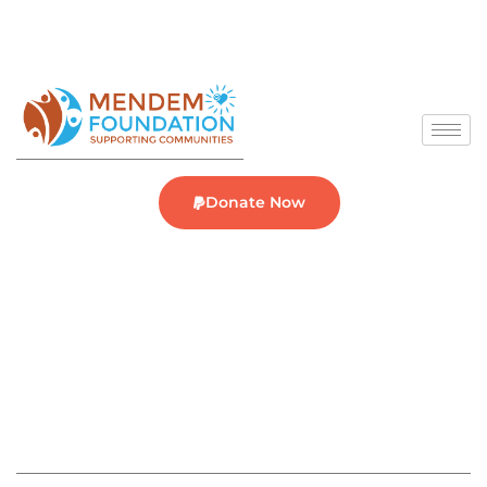
Donate Now
Pirots Demo – gioca con stile e
passione ogni volta che vuoi