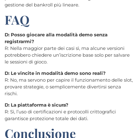
gestione del bankroll più lineare.
FAQ
D: Posso giocare alla modalità demo senza
registrarmi?
R: Nella maggior parte dei casi sì, ma alcune versioni
potrebbero chiedere un’iscrizione base solo per salvare
le sessioni di gioco.
D: Le vincite in modalità demo sono reali?
R: No, ma servono per capire il funzionamento delle slot,
provare strategie, o semplicemente divertirsi senza
rischi.
D: La piattaforma è sicura?
R: Sì, l’uso di certificazioni e protocolli crittografici
garantisce protezione totale dei dati.
Conclusione