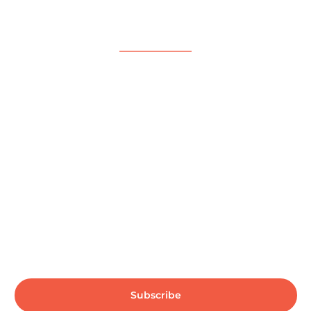
Support
Careers
Contact Us
Payment Center
Subscribe us for more updates & news !!
Subscribe