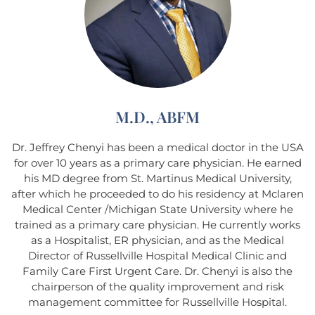
M.D., ABFM
Dr. Jeffrey Chenyi has been a medical doctor in the USA
for over 10 years as a primary care physician. He earned
his MD degree from St. Martinus Medical University,
after which he proceeded to do his residency at Mclaren
Medical Center /Michigan State University where he
trained as a primary care physician. He currently works
as a Hospitalist, ER physician, and as the Medical
Director of Russellville Hospital Medical Clinic and
Family Care First Urgent Care. Dr. Chenyi is also the
chairperson of the quality improvement and risk
management committee for Russellville Hospital.