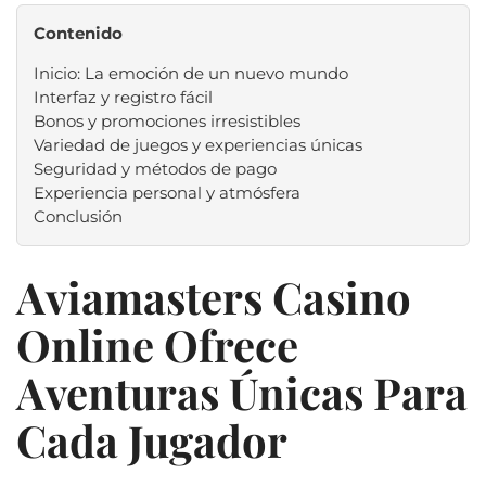
Contenido
Inicio: La emoción de un nuevo mundo
Interfaz y registro fácil
Bonos y promociones irresistibles
Variedad de juegos y experiencias únicas
Seguridad y métodos de pago
Experiencia personal y atmósfera
Conclusión
Aviamasters Casino
Online Ofrece
Aventuras Únicas Para
Cada Jugador