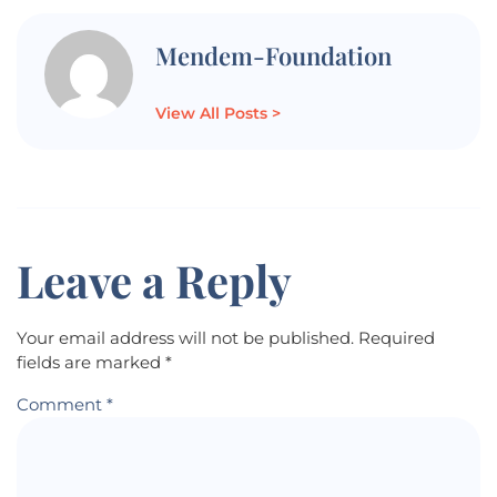
Mendem-Foundation
View All Posts >
Leave a Reply
Your email address will not be published.
Required
fields are marked
*
Comment
*