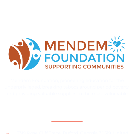
Mendem Foundation, pioneering education for the
underprivileged, breaking taboos around period poverty,
and providing valuable supplies to the most vulnerable.
Contact Information
3319 Rose Cliff Trace, Buford, Georgia 30519, United