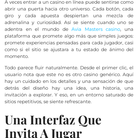
A veces entrar a un casino en línea puede sentirse como
abrir una puerta hacia otro universo. Cada botón, cada
giro y cada apuesta despiertan una mezcla de
adrenalina y curiosidad. Así se siente cuando uno se
adentra en el mundo de
Avia Masters casino
, una
plataforma que promete algo más que simples juegos:
promete experiencias pensadas para cada jugador, casi
como si el sitio se ajustara a tu estado de ánimo del
momento.
Todo parece fluir naturalmente. Desde el primer clic, el
usuario nota que este no es otro casino genérico. Aquí
hay un cuidado en los detalles y una sensación de que
detrás del diseño hay una idea, una historia, una
invitación a explorar. Y eso, en un entorno saturado de
sitios repetitivos, se siente refrescante.
Una Interfaz Que
Invita A Jugar